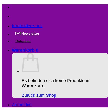
Zum
Inhalt
springen
Kontaktiere uns
Newsletter
Ratgeber
Warenkorb
0
Es befinden sich keine Produkte im
Warenkorb.
Zurück zum Shop
Anmelden