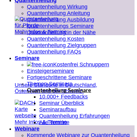
Quantenheilung
Quantenheilung Wirkung
Quantenheilung Anleitung
Quantenheilung Ausbildung
Quantenheilungs Seminare
Mehr Infos & Termine
Quantenheilung in der Nähe
Quantenheilung Kosten
Quantenheilung Zielgruppen
Quantenheilung FAQs
Seminare
Kostenfrei Schnuppern
Einsteigerseminare
Fortgeschrittene Seminare
Themen-Seminare
Unsere Standorte in Deutschland,
Quantenheilung Seminare
Österreich und der Schweiz.
10.000+ Feedbacks
Seminar Überblick
Seminaraufbau
Quantenheilung Erfahrungen
Mehr Infos & Termine
Alle Termine
Webinare
Kommende Webinare zur Quantenheilung