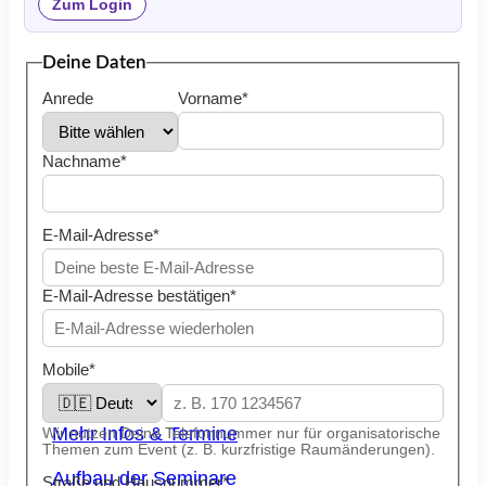
Zum Login
Deine Daten
Anrede
Vorname*
Nachname*
E-Mail-Adresse*
E-Mail-Adresse bestätigen*
Kostenlos Schnuppern
Erfahre Quantenheilung hautnah in einem
Mobile*
unserer Erlebnis-Abende - kostenfrei und
unverbindlich.
Mehr Infos & Termine
Wir nutzen Deine Telefonnummer nur für organisatorische
Themen zum Event (z. B. kurzfristige Raumänderungen).
Aufbau der Seminare
Straße und Hausnummer*