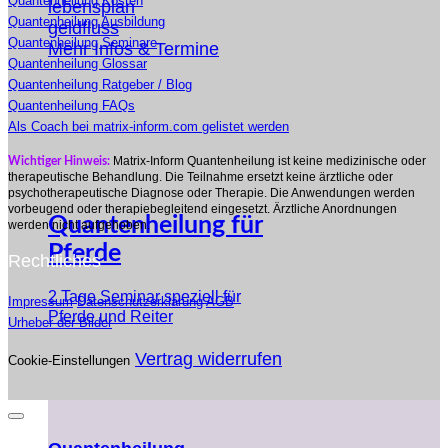
Quantenheilung Kosten
Quantenheilung Ausbildung
Quantenheilung Seminare
Mehr Infos & Termine
Quantenheilung Glossar
Quantenheilung Ratgeber / Blog
Quantenheilung FAQs
Als Coach bei matrix-inform.com gelistet werden
Matrix-Inform Quantenheilung ist keine medizinische oder
Wichtiger Hinweis:
therapeutische Behandlung. Die Teilnahme ersetzt keine ärztliche oder
psychotherapeutische Diagnose oder Therapie. Die Anwendungen werden
vorbeugend oder therapiebegleitend eingesetzt. Ärztliche Anordnungen
Quantenheilung für
werden nicht aufgehoben.
Pferde
Rechtliches
2 Tage Seminar speziell für
Impressum
Datenschutzerklärung
AGB
Pferde und Reiter
Urheber der Bilder
Vertrag widerrufen
Cookie-Einstellungen