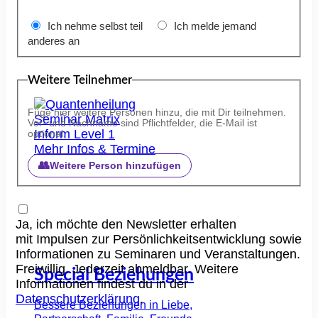
Ich nehme selbst teil
Ich melde jemand
anderes an
Weitere Teilnehmer
Füge hier weitere Personen hinzu, die mit Dir teilnehmen.
Vor- und Nachname sind Pflichtfelder, die E-Mail ist
optional.
Mehr Infos & Termine
👥
Weitere Person hinzufügen
Ja, ich möchte den Newsletter erhalten
mit Impulsen zur Persönlichkeitsentwicklung sowie
Informationen zu Seminaren und Veranstaltungen.
Freiwillig. Jederzeit abmeldbar. Weitere
Special Beziehungen
Informationen findest du in der
Datenschutzerklärung
.
Bessere Beziehungen in Liebe,