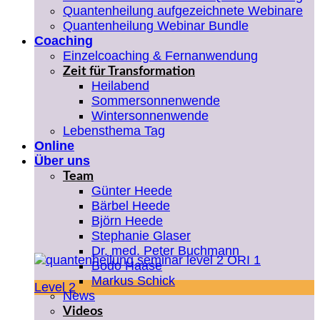
Quantenheilung aufgezeichnete Webinare
Quantenheilung Webinar Bundle
Coaching
Einzelcoaching & Fernanwendung
Zeit für Transformation
Heilabend
Sommersonnenwende
Wintersonnenwende
Lebensthema Tag
Online
Über uns
Team
Günter Heede
Bärbel Heede
Björn Heede
Stephanie Glaser
Dr. med. Peter Buchmann
Bodo Haase
Markus Schick
Level 2
News
Videos