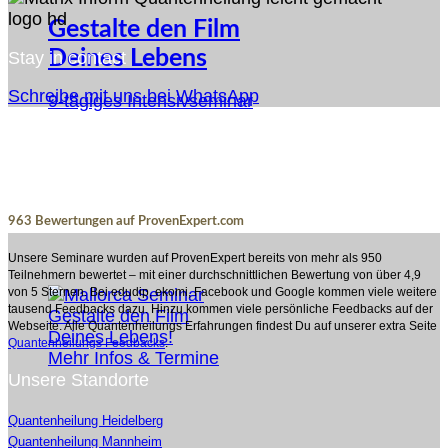
Gestalte den Film
Deines Lebens
Stay in contact
Schreibe mit uns bei WhatsApp
9-tägiges Intensivseminar
963
Bewertungen auf ProvenExpert.com
Unsere Seminare wurden auf ProvenExpert bereits von mehr als 950
Björn Heede
Teilnehmern bewertet – mit einer durchschnittlichen Bewertung von über 4,9
von 5 Sternen. Bei edudip, ekomi, Facebook und Google kommen viele weitere
tausend Feedbacks dazu. Hinzu kommen viele persönliche Feedbacks auf der
Webseite. Alle Quantenheilungs Erfahrungen findest Du auf unserer extra Seite
Quantenheilungs Feedbacks
.
Mehr Infos & Termine
Unsere Standorte
Quantenheilung Heidelberg
Quantenheilung Mannheim