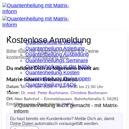
Quantenheilung
Kostenlose Anmeldung
Quantenheilung Wirkung
Quantenheilung Anleitung
Bitte fülle die folgenden Felder für Deine
Quantenheilung Ausbildung
kostenlose Anmeldung aus.
Quantenheilungs Seminare
Quantenheilung in der Nähe
Du meldest Dich zu folgendem Event an:
Quantenheilung Kosten
Quantenheilung Zielgruppen
Matrix-Inform · Erlebnis Abend
Quantenheilung FAQs
Mi. 10. Jun. 2026 – von 19:30 bis 21:00 Uhr
Datum:
Seminare
Dr. med. Peter Buchmann
,
Christine Buchmann
Trainer:
Alter Bahnhof – Emmelshausen, Bahnhofstraße 5, 56281
Ort:
Emmelshausen, Deutschland
(mehr)
Du hast bereits ein Kundenkonto? Melde Dich an, damit
Deine Daten automatisch vorausgefüllt werden.