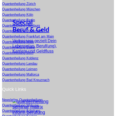
Quantenheilung Zürich
Quantenheilung München
Quantenheilung Köln
Quantenheilung Berlin
Special
Quantenheilung Hamburg
Beruf & Geld
Quantenheilung Düsseldorf
Quantenheilung Frankfurt am Main
Verbessere gezielt Dein
Quantenheilung Wien
Lebensplan, Beruf(ung),
Quantenheilung Basel
Karriere und Geldfluss
Quantenheilung Bern
Quantenheilung Koblenz
Quantenheilung Landau
Quantenheilung Leimen
Quantenheilung Mallorca
Quantenheilung Bad Kreuznach
Quick Links
Newsletter
Quantenheilung
Quantenheilung Wirkung
Quantenheilung Anleitung