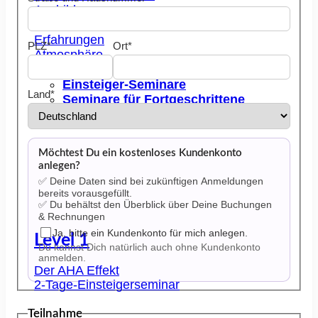
Ausbildung
Seminare im Überlick
Erfahrungen
PLZ*
Ort*
Atmosphäre
Alle Termine
Einsteiger-Seminare
Land*
Seminare für Fortgeschrittene
Themen-Seminare
Möchtest Du ein kostenloses Kundenkonto
anlegen?
✅ Deine Daten sind bei zukünftigen Anmeldungen
bereits vorausgefüllt.
✅ Du behältst den Überblick über Deine Buchungen
& Rechnungen
Ja, bitte ein Kundenkonto für mich anlegen.
Level 1
Du kannst Dich natürlich auch ohne Kundenkonto
anmelden.
Der AHA Effekt
2-Tage-Einsteigerseminar
Teilnahme