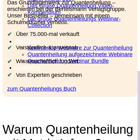
Das Grundlagenwerk zur Quantenheilung –
Das Große Quantenheilung Video-
erschienen bei der Bertelsmann Verlagsgruppe.
Kompendium
Unser Bestseller – gemeinsam mit einem
Die große Quantenheilungs Webinar-
Schulmediziner verfasst.
Collection
Über 75.000-mal verkauft
Webinare
Verständlich & praxisnah
Kommende Webinare zur Quantenheilung
Quantenheilung aufgezeichnete Webinare
Quantenheilung Webinar Bundle
Wissenschaftlich fundiert
Coaching
Von Experten geschrieben
zum Quantenheilungs Buch
Warum Quantenheilung