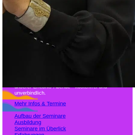
Kostenlos Schnuppern
Erfahre Quantenheilung hautnah in einem
unserer Erlebnis-Abende - kostenfrei und
unverbindlich.
Mehr Infos & Termine
Aufbau der Seminare
Ausbildung
Seminare im Überlick
Erfahrungen