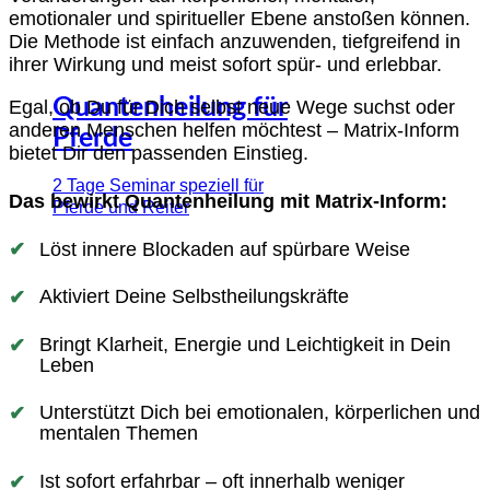
emotionaler und spiritueller Ebene anstoßen können.
Die Methode ist einfach anzuwenden, tiefgreifend in
ihrer Wirkung und meist sofort spür- und erlebbar.
Quantenheilung für
Egal, ob Du für Dich selbst neue Wege suchst oder
anderen Menschen helfen möchtest – Matrix-Inform
Pferde
bietet Dir den passenden Einstieg.
2 Tage Seminar speziell für
Das bewirkt Quantenheilung mit Matrix-Inform:
Pferde und Reiter
Löst innere Blockaden auf spürbare Weise
Aktiviert Deine Selbstheilungskräfte
Bringt Klarheit, Energie und Leichtigkeit in Dein
Leben
Unterstützt Dich bei emotionalen, körperlichen und
mentalen Themen
Ist sofort erfahrbar – oft innerhalb weniger