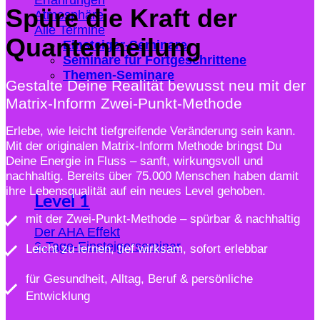
Spüre die Kraft der
Atmosphäre
Alle Termine
Quantenheilung
Einsteiger-Seminare
Seminare für Fortgeschrittene
Themen-Seminare
Gestalte Deine Realität bewusst neu mit der
Matrix-Inform Zwei-Punkt-Methode
Erlebe, wie leicht tiefgreifende Veränderung sein kann.
Mit der originalen Matrix-Inform Methode bringst Du
Deine Energie in Fluss – sanft, wirkungsvoll und
nachhaltig. Bereits über 75.000 Menschen haben damit
ihre Lebensqualität auf ein neues Level gehoben.
Level 1
mit der Zwei-Punkt-Methode – spürbar & nachhaltig
Der AHA Effekt
2-Tage-Einsteigerseminar
Leicht zu lernen, tief wirksam, sofort erlebbar
für Gesundheit, Alltag, Beruf & persönliche
Entwicklung