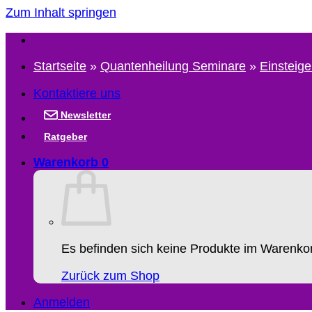
Zum Inhalt springen
Startseite
»
Quantenheilung Seminare
»
Einsteig
Kontaktiere uns
Newsletter
Ratgeber
Warenkorb
0
Es befinden sich keine Produkte im Warenko
Zurück zum Shop
Anmelden