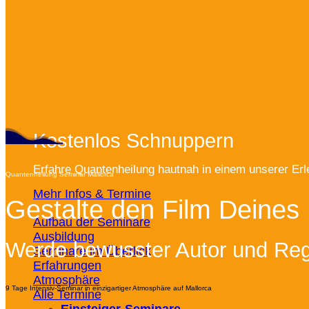
Kostenlos Schnuppern
Erfahre Quantenheilung hautnah in einem unserer Erle
Quantenheilung Seminar Mallorca
Mehr Infos & Termine
Gestalte den Film Deines
Aufbau der Seminare
Ausbildung
Werde bewusster Autor und Reg
Seminare im Überlick
Erfahrungen
Atmosphäre
9 Tage Intensiv-Seminar in einzigartiger Atmosphäre auf Mallorca
Alle Termine
Einsteiger-Seminare