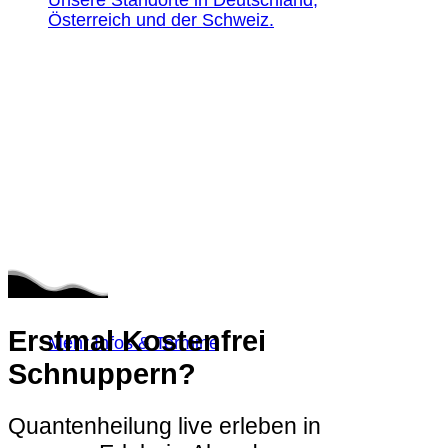
Unsere Standorte in Deutschland,
Österreich und der Schweiz.
Erstmal Kostenfrei
Mehr Infos & Termine
Schnuppern?
Quantenheilung live erleben in