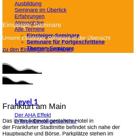
Ausbildung
Seminare im Überlick
Erfahrungen
Atmosphäre
Einsteiger Seminare
Alle Termine
Einsteiger-Seminare
Unsere Einsteiger Seminare in der Übersicht
Seminare für Fortgeschrittene
Themen-Seminare
zu den Einsteiger Seminaren
Level 1
Frankfurt am Main
Der AHA Effekt
Das innen liebevoll gestaltete Hotel in
2-Tage-Einsteigerseminar
der Frankfurter Stadtmitte befindet sich nahe der
Hauptwache und Börse. Parkplätze stehen im