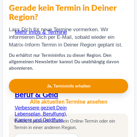
Gerade kein Termin in Deiner
Region?
Lass Dich für neue Termine vormerken. Wir
Mehr Infos & Termine
informieren Dich per E-Mail, sobald wieder ein
Matrix-Inform Termin in Deiner Region geplant ist.
Du erhältst nur Termininfos zu dieser Region. Den
allgemeinen Newsletter kannst Du unabhängig davon
abonnieren.
Special
Ja, Termininfo erhalten
Beruf & Geld
Alle aktuellen Termine ansehen
Verbessere gezielt Dein
Lebensplan, Beruf(ung),
Karriere und Geldfluss
Vielleicht passt Dir auch ein Online-Termin oder ein
Termin in einer anderen Region.