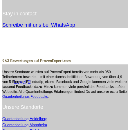
Stay in contact
Schreibe mit uns bei WhatsApp
963
Bewertungen auf ProvenExpert.com
Unsere Seminare wurden auf ProvenExpert bereits von mehr als 950
Björn Heede
Teilnehmern bewertet – mit einer durchschnittlichen Bewertung von über 4,9
Level 2
von 5 Sternen. Bei edudip, ekomi, Facebook und Google kommen viele weitere
tausend Feedbacks dazu. Hinzu kommen viele persönliche Feedbacks auf der
Webseite. Alle Quantenheilungs Erfahrungen findest Du auf unserer extra Seite
Quantenheilungs Feedbacks
.
Unsere Standorte
Quantenheilung Heidelberg
Quantenheilung Mannheim