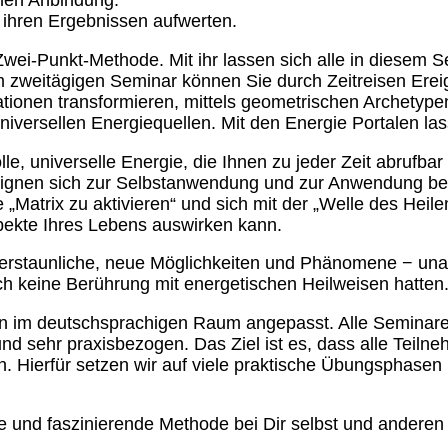
hen Anbindung.
 ihren Ergebnissen aufwerten.
wei-Punkt-Methode. Mit ihr lassen sich alle in diesem 
 zweitägigen Seminar können Sie durch Zeitreisen Ereign
uationen transformieren, mittels geometrischen Archety
iversellen Energiequellen. Mit den Energie Portalen las
le, universelle Energie, die Ihnen zu jeder Zeit abrufba
ule eignen sich zur Selbstanwendung und zur Anwendung 
 „Matrix zu aktivieren“ und sich mit der „Welle des Heil
spekte Ihres Lebens auswirken kann.
bnis-Abende - kostenfrei und unverbindlich.
ie erstaunliche, neue Möglichkeiten und Phänomene − una
och keine Berührung mit energetischen Heilweisen hatten
im deutschsprachigen Raum angepasst. Alle Seminare sin
et und sehr praxisbezogen. Das Ziel ist es, dass alle Te
 Hierfür setzen wir auf viele praktische Übungsphasen (
ige und faszinierende Methode bei Dir selbst und ander