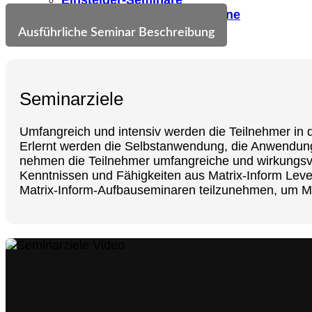
Seminare für Fortgeschrittene
Themen-Seminare
Ausführliche Seminar Beschreibung
Seminarziele
Umfangreich und intensiv werden die Teilnehmer in 
Erlernt werden die Selbstanwendung, die Anwendun
Level 1
nehmen die Teilnehmer umfangreiche und wirkungsvo
Kenntnissen und Fähigkeiten aus Matrix-Inform Level
Der AHA Effekt
Matrix-Inform-Aufbauseminaren teilzunehmen, um Matr
2-Tage-Einsteigerseminar