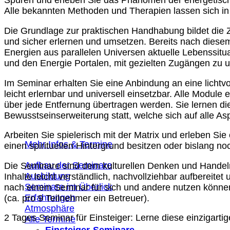
Spüren und erleben Sie das Phänomen der energetisc
Alle bekannten Methoden und Therapien lassen sich in
Die Grundlage zur praktischen Handhabung bildet die Z
und sicher erlernen und umsetzen. Bereits nach diesem
Energien aus parallelen Universen aktuelle Lebenssit
und den Energie Portalen, mit gezielten Zugängen zu un
Im Seminar erhalten Sie eine Anbindung an eine lichtvol
leicht erlernbar und universell einsetzbar. Alle Mod
Kostenlos Schnuppern
über jede Entfernung übertragen werden. Sie lernen die
Bewusstseinserweiterung statt, welche sich auf alle A
Erfahre Quantenheilung hautnah in einem unserer Erle
Arbeiten Sie spielerisch mit der Matrix und erleben S
Mehr Infos & Termine
einen spirituellen Hintergrund besitzen oder bislang n
Aufbau der Seminare
Die Seminare sind dem kulturellen Denken und Handeln 
Ausbildung
Inhalte leicht verständlich, nachvollziehbar aufbereit
Seminare im Überlick
nach einem Seminar für sich und andere nutzen können.
Erfahrungen
(ca. pro 9 Teilnehmer ein Betreuer).
Atmosphäre
2 Tages Seminar für Einsteiger: Lerne diese einzigart
Alle Termine
Einsteiger-Seminare