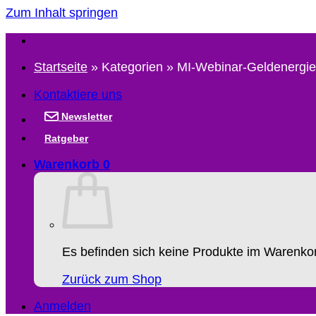
Zum Inhalt springen
Startseite
»
Kategorien
»
MI-Webinar-Geldenergie
Kontaktiere uns
Newsletter
Ratgeber
Warenkorb
0
Es befinden sich keine Produkte im Warenko
Zurück zum Shop
Anmelden