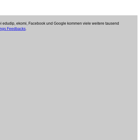
Bei edudip, ekomi, Facebook und Google kommen viele weitere tausend
ungs Feedbacks
.