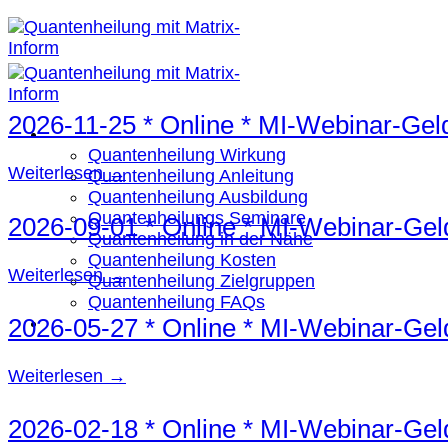
2026-11-25 * Online * MI-Webinar-Gel
Quantenheilung
Quantenheilung Wirkung
Weiterlesen
→
Quantenheilung Anleitung
Quantenheilung Ausbildung
Quantenheilungs Seminare
2026-09-01 * Online * MI-Webinar-Gel
Quantenheilung in der Nähe
Quantenheilung Kosten
Weiterlesen
→
Quantenheilung Zielgruppen
Quantenheilung FAQs
2026-05-27 * Online * MI-Webinar-Gel
Seminare
Weiterlesen
→
2026-02-18 * Online * MI-Webinar-Gel