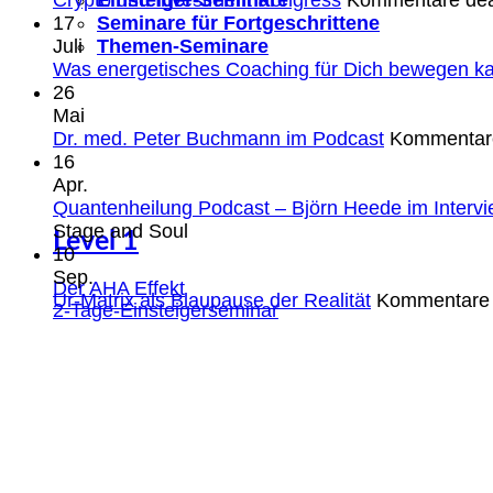
Seminare für Fortgeschrittene
17
Themen-Seminare
Juli
Was energetisches Coaching für Dich bewegen k
26
Mai
Dr. med. Peter Buchmann im Podcast
Kommentare
16
Apr.
Quantenheilung Podcast – Björn Heede im Intervi
Stage and Soul
Level 1
10
Sep.
Der AHA Effekt
Ur-Matrix als Blaupause der Realität
Kommentare d
2-Tage-Einsteigerseminar